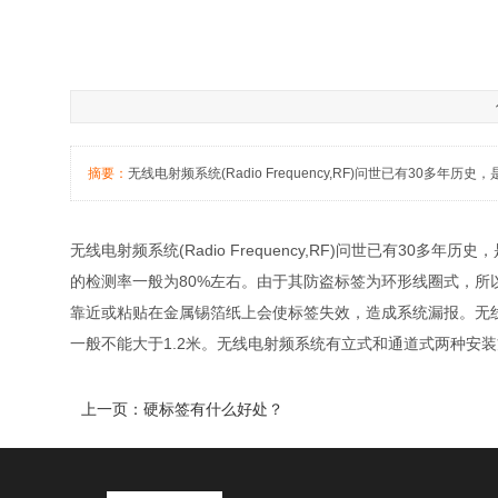
摘要：
无线电射频系统(Radio Frequency,RF)问世已有3
无线电射频系统(Radio Frequency,RF)问世已有3
的检测率一般为80%左右。由于其防盗标签为环形线圈式，
靠近或粘贴在金属锡箔纸上会使标签失效，造成系统漏报。无
一般不能大于1.2米。无线电射频系统有立式和通道式两种安
上一页：硬标签有什么好处？