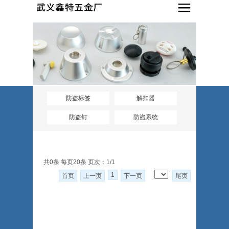
防盗标签
解扣器
防盗钉
防盗系统
共0条 每页20条 页次：1/1
1
首页
上一页
下一页
尾页